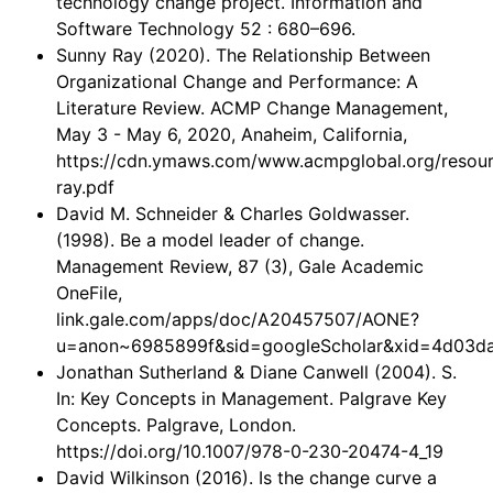
technology change project. Information and
Software Technology 52 : 680–696.
Sunny Ray (2020). The Relationship Between
Organizational Change and Performance: A
Literature Review. ACMP Change Management,
May 3 - May 6, 2020, Anaheim, California,
https://cdn.ymaws.com/www.acmpglobal.org/reso
ray.pdf
David M. Schneider & Charles Goldwasser.
(1998). Be a model leader of change.
Management Review, 87 (3), Gale Academic
OneFile,
link.gale.com/apps/doc/A20457507/AONE?
u=anon~6985899f&sid=googleScholar&xid=4d03d
Jonathan Sutherland & Diane Canwell (2004). S.
In: Key Concepts in Management. Palgrave Key
Concepts. Palgrave, London.
https://doi.org/10.1007/978-0-230-20474-4_19
David Wilkinson (2016). Is the change curve a