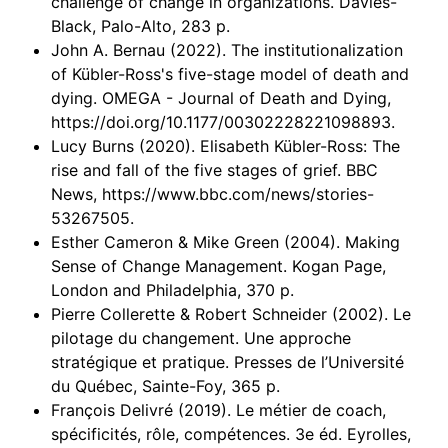
challenge of change in organizations. Davies-
Black, Palo-Alto, 283 p.
John A. Bernau (2022). The institutionalization
of Kübler-Ross's five-stage model of death and
dying. OMEGA - Journal of Death and Dying,
https://doi.org/10.1177/00302228221098893.
Lucy Burns (2020). Elisabeth Kübler-Ross: The
rise and fall of the five stages of grief. BBC
News, https://www.bbc.com/news/stories-
53267505.
Esther Cameron & Mike Green (2004). Making
Sense of Change Management. Kogan Page,
London and Philadelphia, 370 p.
Pierre Collerette & Robert Schneider (2002). Le
pilotage du changement. Une approche
stratégique et pratique. Presses de l’Université
du Québec, Sainte-Foy, 365 p.
François Delivré (2019). Le métier de coach,
spécificités, rôle, compétences. 3e éd. Eyrolles,